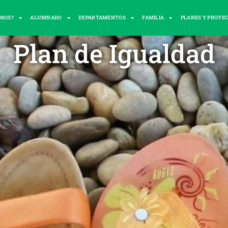
OMOS?
ALUMNADO
DEPARTAMENTOS
FAMILIA
PLANES Y PROYE
Plan de Igualdad