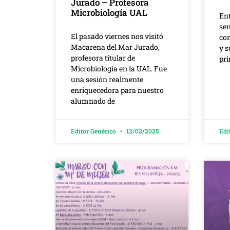
Jurado – Profesora
Microbiología UAL
Ent
se
El pasado viernes nos visitó
con
Macarena del Mar Jurado,
y s
profesora titular de
pri
Microbiología en la UAL. Fue
una sesión realmente
enriquecedora para nuestro
alumnado de
Editor Genérico
13/03/2025
Edi