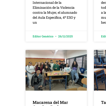
Internacional de la
de
Eliminación de la Violencia
tod
contra la Mujer, el alumnado
a l
del Aula Específica, 4º ESO y
mu
un
hec
Editor Genérico
26/11/2025
Edi
Macarena del Mar
Ta