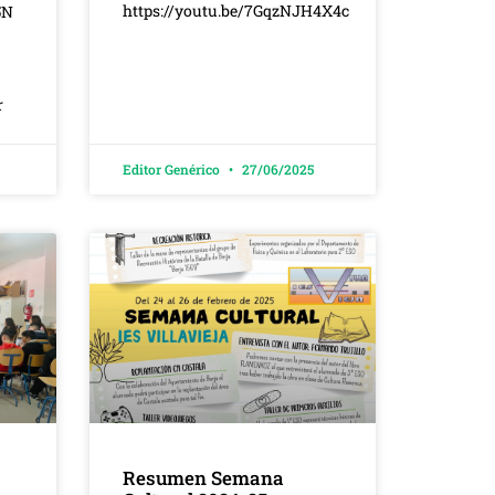
https://youtu.be/7GqzNJH4X4c
5N
r
Editor Genérico
27/06/2025
Resumen Semana