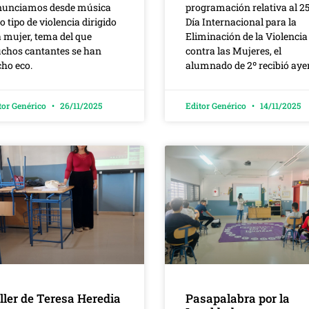
nunciamos desde música
programación relativa al 2
o tipo de violencia dirigido
Día Internacional para la
a mujer, tema del que
Eliminación de la Violencia
chos cantantes se han
contra las Mujeres, el
ho eco.
alumnado de 2º recibió aye
tor Genérico
26/11/2025
Editor Genérico
14/11/2025
ller de Teresa Heredia
Pasapalabra por la