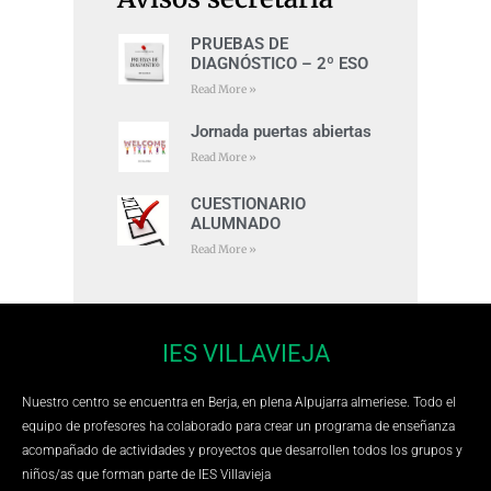
PRUEBAS DE
DIAGNÓSTICO – 2º ESO
Read More »
Jornada puertas abiertas
Read More »
CUESTIONARIO
ALUMNADO
Read More »
IES VILLAVIEJA
Nuestro centro se encuentra en Berja, en plena Alpujarra almeriese. Todo el
equipo de profesores ha colaborado para crear un programa de enseñanza
acompañado de actividades y proyectos que desarrollen todos los grupos y
niños/as que forman parte de IES Villavieja