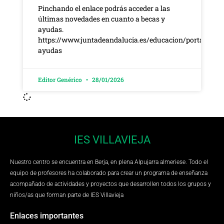
Pinchando el enlace podrás acceder a las
últimas novedades en cuanto a becas y
ayudas.
https://www.juntadeandalucia.es/educacion/portales/w
ayudas
Editor Genérico
28/01/2026
IES VILLAVIEJA
Nuestro centro se encuentra en Berja, en plena Alpujarra almeriese. Todo el
equipo de profesores ha colaborado para crear un programa de enseñanza
acompañado de actividades y proyectos que desarrollen todos los grupos y
niños/as que forman parte de IES Villavieja
Enlaces importantes