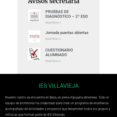
Avisos secretaría
PRUEBAS DE
DIAGNÓSTICO – 2º ESO
Read More »
Jornada puertas abiertas
Read More »
CUESTIONARIO
ALUMNADO
Read More »
IES VILLAVIEJA
Nuestro centro se encuentra en Berja, en plena Alpujarra almeriese. Todo el
equipo de profesores ha colaborado para crear un programa de enseñanza
acompañado de actividades y proyectos que desarrollen todos los grupos y
niños/as que forman parte de IES Villavieja