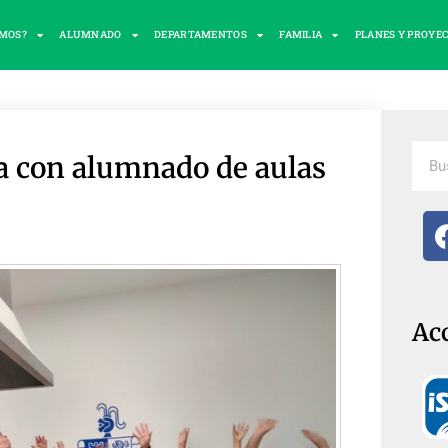
OMOS?
ALUMNADO
DEPARTAMENTOS
FAMILIA
PLANES Y PROYE
na con alumnado de aulas
Ac