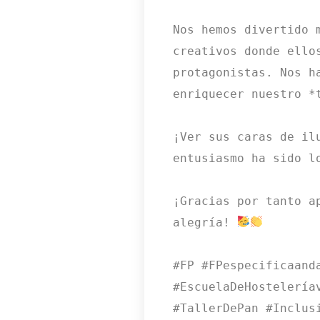
Nos hemos divertido m
creativos donde ellos
protagonistas. Nos ha
enriquecer nuestro *
¡Ver sus caras de ilu
entusiasmo ha sido l
¡Gracias por tanto ap
alegría! 
#FP #FPespecificaanda
#EscuelaDeHosteleríav
#TallerDePan #Inclusi