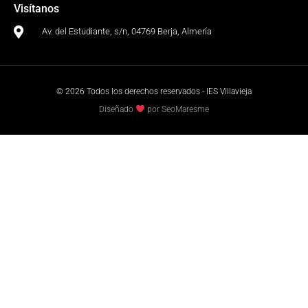
Visítanos
Av. del Estudiante, s/n, 04769 Berja, Almería
© 2026 Todos los derechos reservados - IES Villavieja
Diseñado
por SeoMaresme