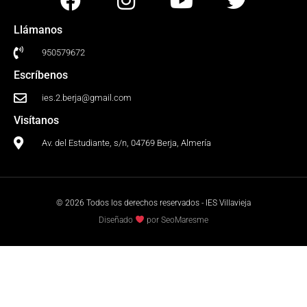
Llámanos
950579672
Escríbenos
ies.2.berja@gmail.com
Visítanos
Av. del Estudiante, s/n, 04769 Berja, Almería
© 2026 Todos los derechos reservados - IES Villavieja
Diseñado
por SeoMaresme