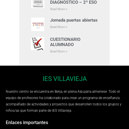
DIAGNÓSTICO – 2º ESO
Read More »
Jornada puertas abiertas
Read More »
CUESTIONARIO
ALUMNADO
Read More »
IES VILLAVIEJA
Nuestro centro se encuentra en Berja, en plena Alpujarra almeriese. Todo el
equipo de profesores ha colaborado para crear un programa de enseñanza
acompañado de actividades y proyectos que desarrollen todos los grupos y
niños/as que forman parte de IES Villavieja
Enlaces importantes