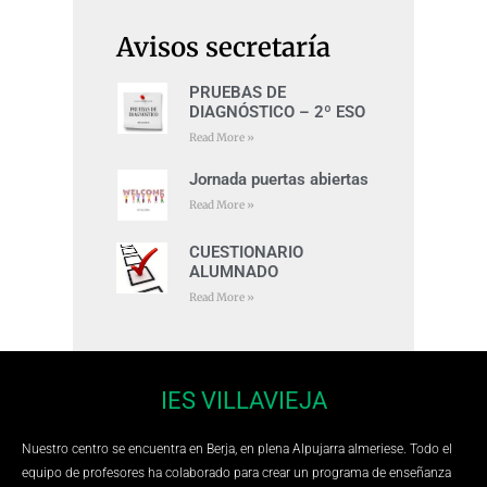
Avisos secretaría
PRUEBAS DE
DIAGNÓSTICO – 2º ESO
Read More »
Jornada puertas abiertas
Read More »
CUESTIONARIO
ALUMNADO
Read More »
IES VILLAVIEJA
Nuestro centro se encuentra en Berja, en plena Alpujarra almeriese. Todo el
equipo de profesores ha colaborado para crear un programa de enseñanza