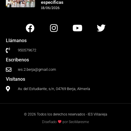
específicas
18/06/2026
Llámanos
950579672
Escríbenos
ies.2.berja@gmail.com
Visítanos
Av. del Estudiante, s/n, 04769 Berja, Almería
© 2026 Todos los derechos reservados - IES Villavieja
Diseñado
por SeoMaresme