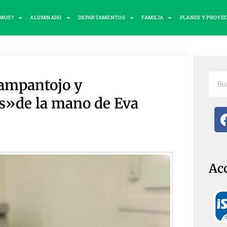
OMOS?
ALUMNADO
DEPARTAMENTOS
FAMILIA
PLANES Y PROYE
ampantojo y
es»de la mano de Eva
Ac