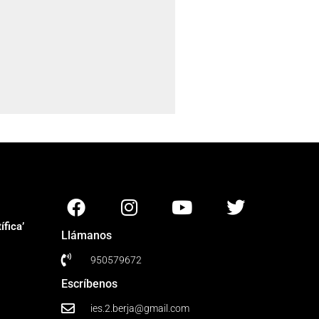
fica’
Llámanos
950579672
Escríbenos
ies.2.berja@gmail.com