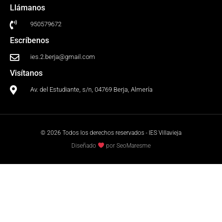
Llámanos
950579672
Escríbenos
ies.2.berja@gmail.com
Visítanos
Av. del Estudiante, s/n, 04769 Berja, Almería
© 2026 Todos los derechos reservados - IES Villavieja
Diseñado
por SeoMaresme