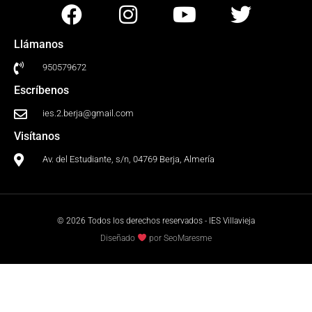
Llámanos
950579672
Escríbenos
ies.2.berja@gmail.com
Visítanos
Av. del Estudiante, s/n, 04769 Berja, Almería
© 2026 Todos los derechos reservados - IES Villavieja
Diseñado
por SeoMaresme