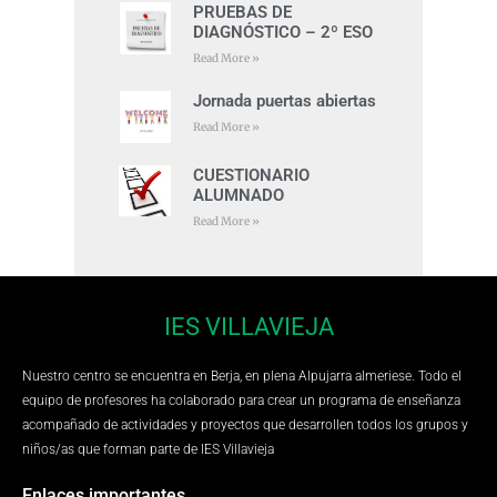
PRUEBAS DE
DIAGNÓSTICO – 2º ESO
Read More »
Jornada puertas abiertas
Read More »
CUESTIONARIO
ALUMNADO
Read More »
IES VILLAVIEJA
Nuestro centro se encuentra en Berja, en plena Alpujarra almeriese. Todo el
equipo de profesores ha colaborado para crear un programa de enseñanza
acompañado de actividades y proyectos que desarrollen todos los grupos y
niños/as que forman parte de IES Villavieja
Enlaces importantes