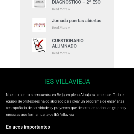
DIAGNÓSTICO – 2º ESO
Read More »
Jornada puertas abiertas
Read More »
CUESTIONARIO
ALUMNADO
Read More »
IES VILLAVIEJA
Nuestro centro se encuentra en Berja, en plena Alpujarra almeriese. Todo el
equipo de profesores ha colaborado para crear un programa de enseñanza
acompañado de actividades y proyectos que desarrollen todos los grupos y
niños/as que forman parte de IES Villavieja
Enlaces importantes