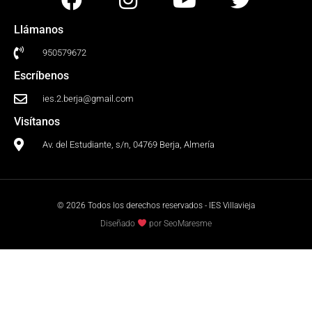
Llámanos
950579672
Escríbenos
ies.2.berja@gmail.com
Visítanos
Av. del Estudiante, s/n, 04769 Berja, Almería
© 2026 Todos los derechos reservados - IES Villavieja
Diseñado
por SeoMaresme