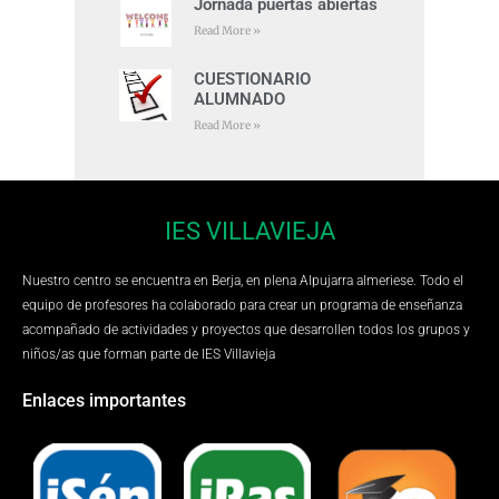
Jornada puertas abiertas
Read More »
CUESTIONARIO
ALUMNADO
Read More »
IES VILLAVIEJA
Nuestro centro se encuentra en Berja, en plena Alpujarra almeriese. Todo el
equipo de profesores ha colaborado para crear un programa de enseñanza
acompañado de actividades y proyectos que desarrollen todos los grupos y
niños/as que forman parte de IES Villavieja
Enlaces importantes