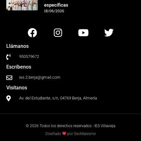
específicas
18/06/2026
Llámanos
950579672
Escríbenos
ies.2.berja@gmail.com
Visítanos
Av. del Estudiante, s/n, 04769 Berja, Almería
© 2026 Todos los derechos reservados - IES Villavieja
Diseñado
por SeoMaresme