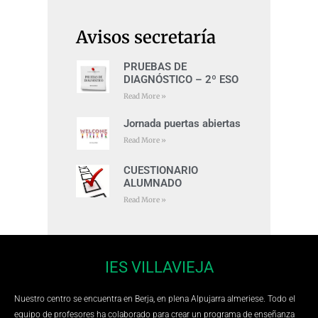
Avisos secretaría
PRUEBAS DE
DIAGNÓSTICO – 2º ESO
Read More »
Jornada puertas abiertas
Read More »
CUESTIONARIO
ALUMNADO
Read More »
IES VILLAVIEJA
Nuestro centro se encuentra en Berja, en plena Alpujarra almeriese. Todo el
equipo de profesores ha colaborado para crear un programa de enseñanza