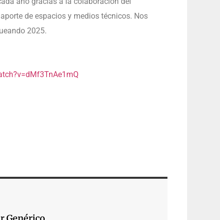
ada año gracias a la colaboración del
 aporte de espacios y medios técnicos. Nos
ueando 2025.
watch?v=dMf3TnAe1mQ
r Genérico