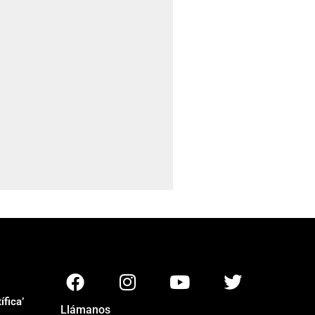
fica’
Llámanos