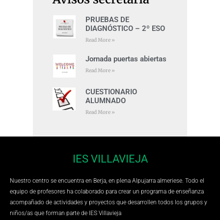
PRUEBAS DE
DIAGNÓSTICO – 2º ESO
Read More »
Jornada puertas abiertas
Read More »
CUESTIONARIO
ALUMNADO
Read More »
IES VILLAVIEJA
Nuestro centro se encuentra en Berja, en plena Alpujarra almeriese. Todo el
equipo de profesores ha colaborado para crear un programa de enseñanza
acompañado de actividades y proyectos que desarrollen todos los grupos y
niños/as que forman parte de IES Villavieja