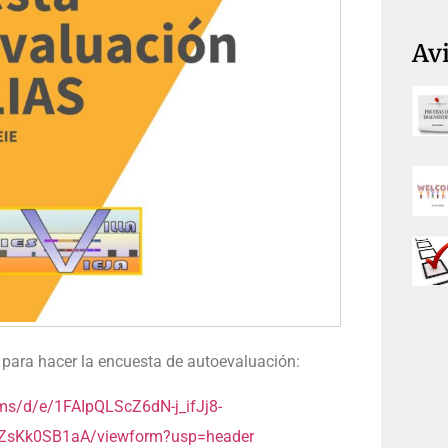
Avi
e para hacer la encuesta de autoevaluación:
ms/d/e/1FAIpQLScZ6dN-j_ifJj8-
ZsKk0SB1aA/viewform?usp=header