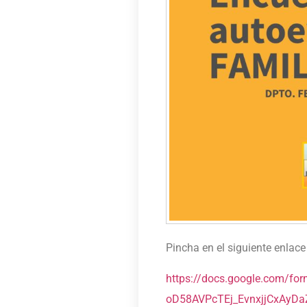
Pincha en el siguiente enlac
https://docs.google.com/for
oD58AVPcTEj_EvnxjjCxAyDa