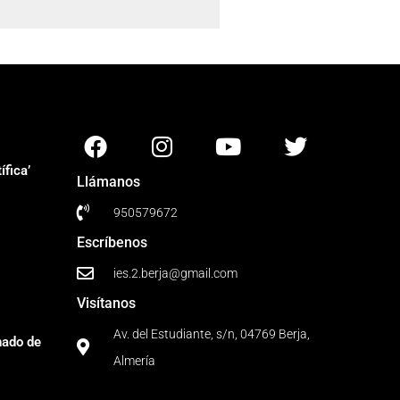
fica’
Llámanos
950579672
Escríbenos
ies.2.berja@gmail.com
Visítanos
Av. del Estudiante, s/n, 04769 Berja,
nado de
Almería