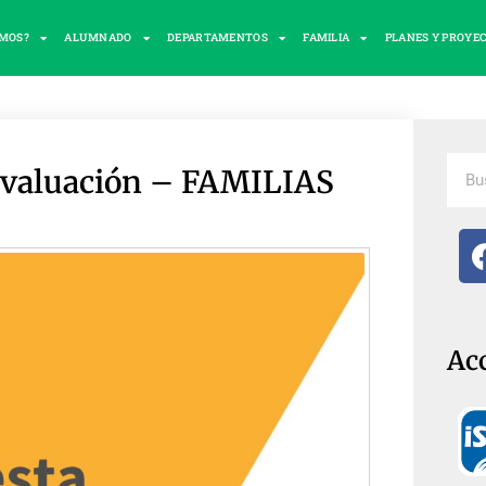
OMOS?
ALUMNADO
DEPARTAMENTOS
FAMILIA
PLANES Y PROYE
evaluación – FAMILIAS
Ac