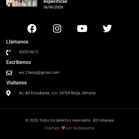
específicas
18/06/2026
Llámanos
950579672
Escríbenos
ies.2.berja@gmail.com
Visítanos
Av. del Estudiante, s/n, 04769 Berja, Almería
© 2026 Todos los derechos reservados - IES Villavieja
Diseñado
por SeoMaresme