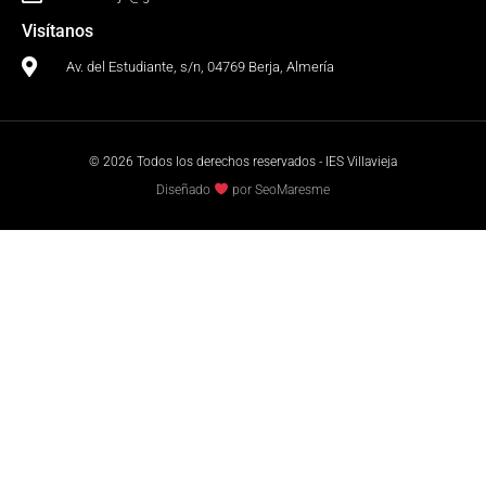
Visítanos
Av. del Estudiante, s/n, 04769 Berja, Almería
© 2026 Todos los derechos reservados - IES Villavieja
Diseñado
por SeoMaresme