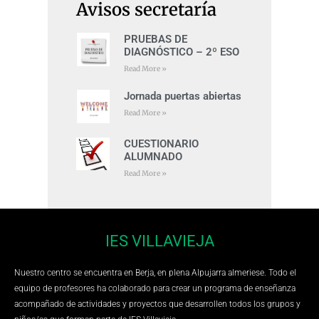
Avisos secretaría
PRUEBAS DE
DIAGNÓSTICO – 2º ESO
Read More »
Jornada puertas abiertas
Read More »
CUESTIONARIO
ALUMNADO
Read More »
IES VILLAVIEJA
Nuestro centro se encuentra en Berja, en plena Alpujarra almeriese. Todo el
equipo de profesores ha colaborado para crear un programa de enseñanza
acompañado de actividades y proyectos que desarrollen todos los grupos y