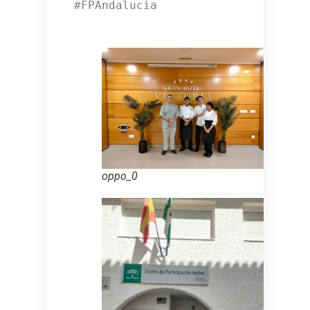
#FPAndalucia

oppo_0