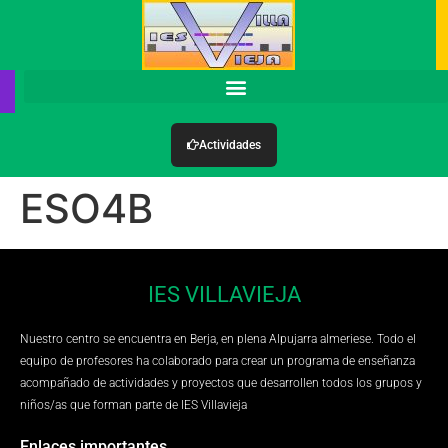
Actividades
ESO4B
IES VILLAVIEJA
Nuestro centro se encuentra en Berja, en plena Alpujarra almeriese. Todo el
equipo de profesores ha colaborado para crear un programa de enseñanza
acompañado de actividades y proyectos que desarrollen todos los grupos y
niños/as que forman parte de IES Villavieja
Enlaces importantes