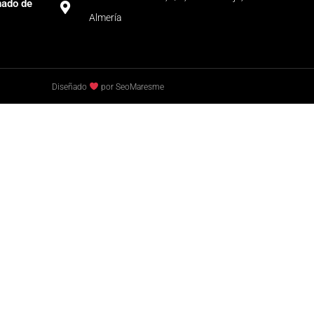
nado de
Almería
Diseñado
por SeoMaresme