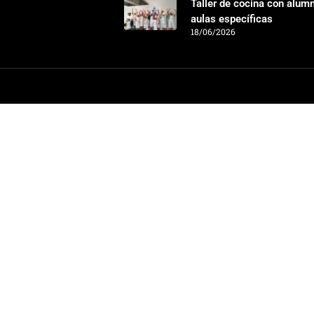
Taller de cocina con alum
aulas específicas
18/06/2026