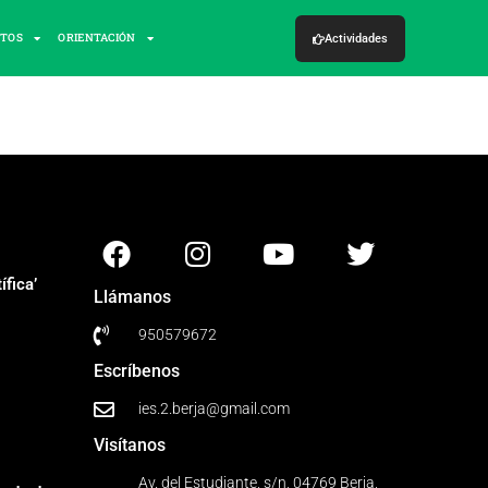
CTOS
ORIENTACIÓN
Actividades
fica’
Llámanos
950579672
Escríbenos
ies.2.berja@gmail.com
Visítanos
Av. del Estudiante, s/n, 04769 Berja,