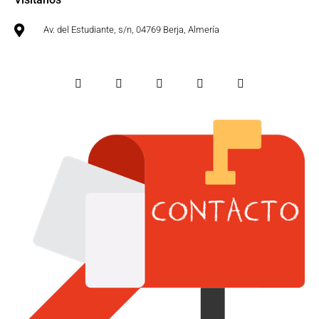
Av. del Estudiante, s/n, 04769 Berja, Almería