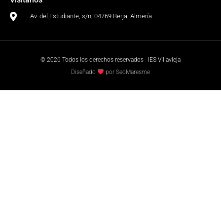
Av. del Estudiante, s/n, 04769 Berja, Almería
© 2026 Todos los derechos reservados - IES Villavieja
Diseñado
por SeoMaresme