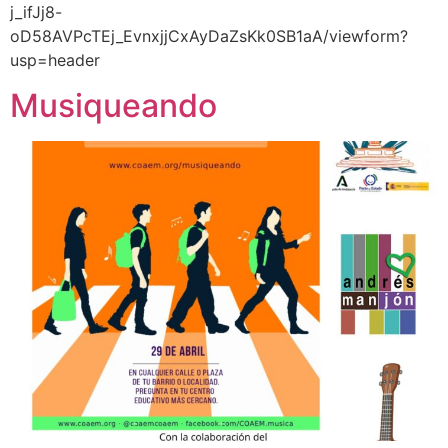
j_ifJj8-
oD58AVPcTEj_EvnxjjCxAyDaZsKk0SB1aA/viewform?
usp=header
Musiqueando