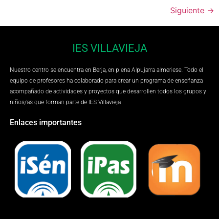
Siguiente
→
IES VILLAVIEJA
Nuestro centro se encuentra en Berja, en plena Alpujarra almeriese. Todo el
equipo de profesores ha colaborado para crear un programa de enseñanza
acompañado de actividades y proyectos que desarrollen todos los grupos y
niños/as que forman parte de IES Villavieja
Enlaces importantes